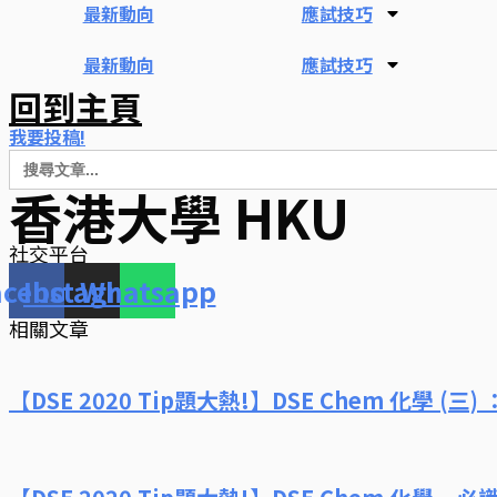
最新動向
應試技巧
最新動向
應試技巧
回到主頁
我要投稿!
Search
for:
香港大學 HKU
社交平台
acebook
Instagram
Whatsapp
相關文章
【DSE 2020 Tip題大熱!】DSE Chem 化學 (三) 