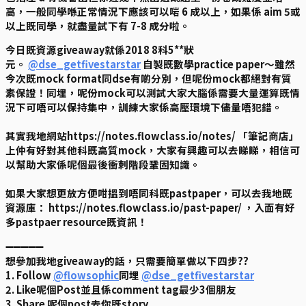
高，一般同學喺正常情況下應該可以啱 6 成以上，如果係 aim 5或
以上既同學，就盡量試下有 7-8 成分啦。
今日既資源giveaway就係2018 8科5**狀
元。
@dse_getfivestarstar
自製既數學practice paper～雖然
今次既mock format同dse有啲分別，但呢份mock都絕對有質
素保證！同埋，呢份mock可以測試大家大腦係需要大量運算既情
況下可唔可以保持集中，訓練大家係高壓環境下儘量唔犯錯。
其實我地網站https://notes.flowclass.io/notes/ 「筆記商店」
上仲有好對其他科既高質mock，大家有興趣可以去睇睇，相信可
以幫助大家係呢個最後衝刺階段鞏固知識。
如果大家想更放方便咁搵到唔同科既pastpaper，可以去我地既
資源庫： https://notes.flowclass.io/past-paper/ ，入面有好
多pastpaer resource既資訊！
➖➖➖➖➖
想參加我地giveaway的話，只需要簡單做以下四步??
1. Follow
@flowsophic
同埋
@dse_getfivestarstar
2. Like呢個Post並且係comment tag最少3個朋友
3. Share 呢個post去你既story