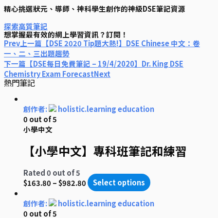
精心挑選狀元、導師、神科學生創作的神級DSE筆記資源
探索高質筆記
想掌握最有效的網上學習資訊？訂閱！
Prev
上一篇
【DSE 2020 Tip題大熱!】DSE Chinese 中文：卷
一、二、三出題趨勢
下一篇
【DSE每日免費筆記 – 19/4/2020】Dr. King DSE
Chemistry Exam Forecast
Next
熱門筆記
創作者:
holistic.learning education
0
out of 5
小學中文
【小學中文】專科班筆記和練習
Rated
0
out of 5
$
163.80
–
$
982.80
Select options
創作者:
holistic.learning education
0
out of 5