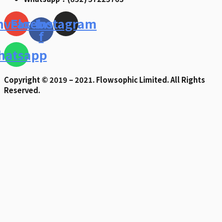
nvelope
Facebook-
Instagram
f
hatsapp
Copyright © 2019 – 2021. Flowsophic Limited. All Rights
Reserved.