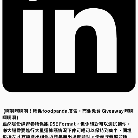
(啊啊啊啊啊！唔係foodpanda 廣告，而係免費 Giveaway 啊啊
啊啊啊)
雖然呢份練習卷唔係跟 DSE Format，但係絕對可以測試到你，
喺大腦需要進行大量運算既情況下仲可唔可以保持到集中，同埋
包括左 d 有機會出但係近幾年無出過既題型。份卷既難度並唔