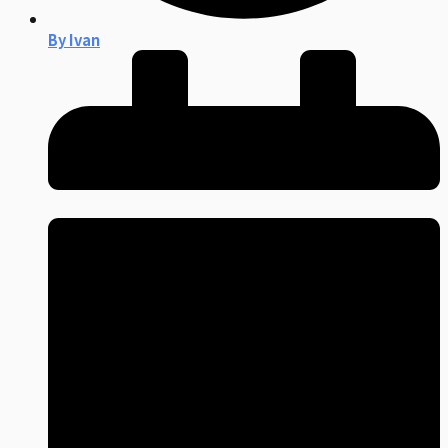
By
Ivan