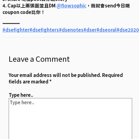
4. Cap以上兩張圖並且DM
@flowsophic
，我就會send今日嘅
coupon code比你！
➖➖➖➖➖
#dsefighter
#dsefighters
#dsenotes
#dser
#dseoral
#dse2020
Leave a Comment
Your email address will not be published.
Required
fields are marked
*
Type here..