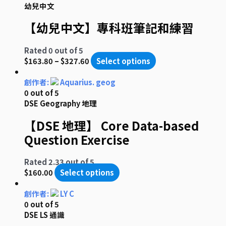
幼兒中文
【幼兒中文】專科班筆記和練習
Rated
0
out of 5
$
163.80
–
$
327.60
Select options
創作者:
Aquarius. geog
0
out of 5
DSE Geography 地理
【DSE 地理】 Core Data-based
Question Exercise
Rated
2.33
out of 5
$
160.00
Select options
創作者:
LY C
0
out of 5
DSE LS 通識