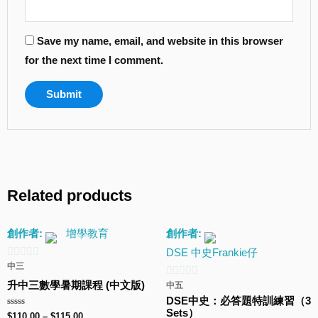
Save my name, email, and website in this browser
for the next time I comment.
Related products
創作者:
增學教育
創作者:
DSE 中史Frankie仔
中三
0
out
升中三數學暑期課程 (中文版)
中五
0
of
DSE中史：必答題特訓練習（3
out
Sets）
Rated
5
$
110.00
–
$
115.00