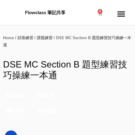
Skip
to
0
Flowclass 筆記共享
Me
Cart
content
Home
/
試卷練習
/
課題練習
/ DSE MC Section B 題型練習技巧操練一本
通
DSE MC Section B 題型練習技
巧操練一本通
筆記詳情
商品評價
關於作者
為你推薦