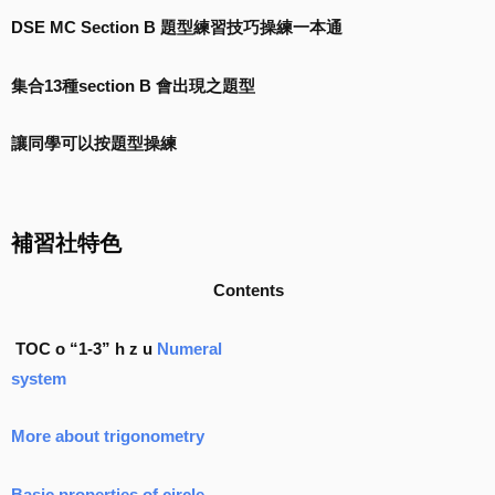
題
DSE MC Section B 題型練習技巧操練一本通
型
練
集合13種section B 會出現之題型
習
技
讓同學可以按題型操練
巧
操
練
補習社特色
一
本
Contents
通
quantity
TOC o “1-3” h z u
Numeral
system
More about trigonometry
Basic properties of circle