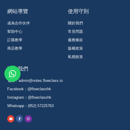
網站導覽
使用守則
成為合作伙伴
關於我們
幫助中心
常見問題
訂購教學
服務條款
商店教學
版權政策
私穩政策
W
聯絡我們
h
電郵：admin@notes.flowclass.io
a
Facebook：@flowclasshk
t
Instagram：@flowclasshk
s
Whatsapp：(852) 57225763
a
p
E
F
I
n
a
n
v
c
s
p
e
e
t
l
b
a