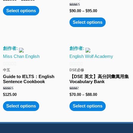
of
0
out
5
of
Rated
Select options
$
90.00
–
$
95.00
5
5.00
out of 5
Select options
創作者:
創作者:
Miss Chan English
English Wolf Academy
中五
DSE必修
0
0
Guide to IELTS：English
【DSE 英文】高分詞彙萬用集
out
out
Sentence Cookbook
Vocabulary Bank
of
of
5
5
Rated
Rated
$
125.00
$
70.00
–
$
88.00
5.00
2.33
out of 5
out
of 5
Select options
Select options