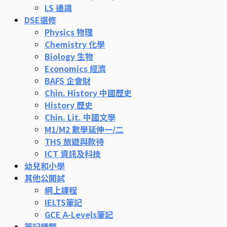
LS 通識
DSE選修
Physics 物理
Chemistry 化學
Biology 生物
Economics 經濟
BAFS 企會財
Chin. History 中國歷史
History 歷史
Chin. Lit. 中國文學
M1/M2 數學延伸一/二
THS 旅遊與款待
ICT 資訊及科技
幼兒和小學
其他公開試
網上課程
IELTS筆記
GCE A-Levels筆記
筆記種類