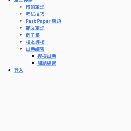
精讀筆記
考試技巧
Past Paper 解題
範文筆記
例子集
校本評核
試卷練習
模擬試卷
課題練習
登入