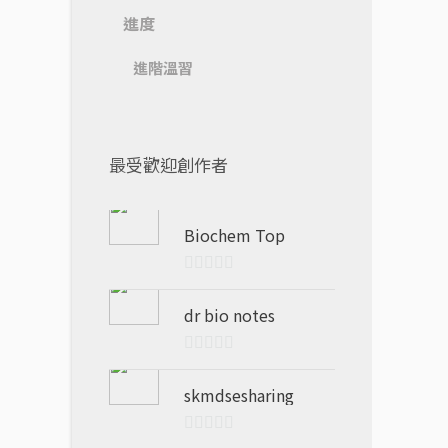
進度
進階溫習
最受歡迎創作者
Biochem Top
0
out
dr bio notes
of
5
0
out
skmdsesharing
of
5
0