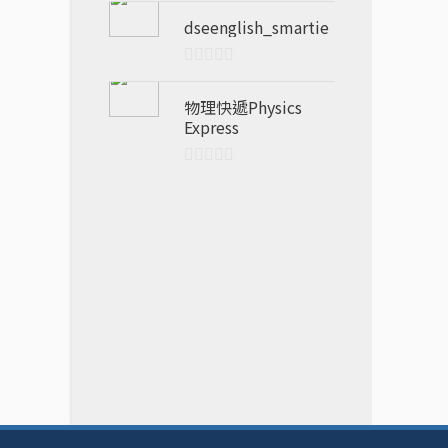
out
dseenglish_smartie
of
5
0
out
物理快遞Physics
Express
of
5
0
out
of
5