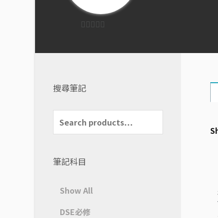
0
out
of
5
搜尋筆記
S
筆記科目
Show All
DSE必修