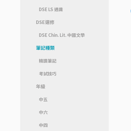
DSE LS 通識
DSE選修
DSE Chin. Lit. 中國文學
筆記種類
精讀筆記
考試技巧
年級
中五
中六
中四