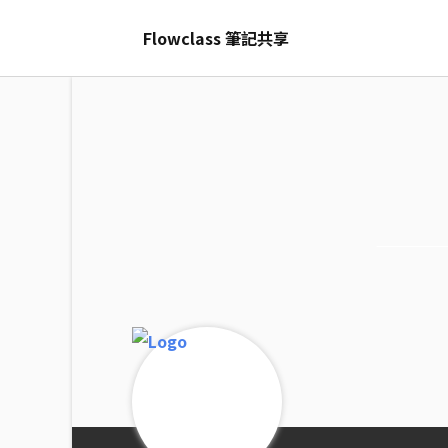
Skip
Flowclass 筆記共享
to
content
Search
for: