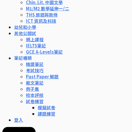
Chin. Lit. 中國文學
M1/M2 數學延伸一/二
THS 旅遊與款待
ICT 資訊及科技
幼兒和小學
其他公開試
網上課程
IELTS筆記
GCE A-Levels筆記
筆記種類
精讀筆記
考試技巧
Past Paper 解題
範文筆記
例子集
校本評核
試卷練習
模擬試卷
課題練習
登入