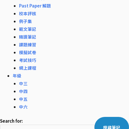
Past Paper 解題
校本評核
例子集
範文筆記
精讀筆記
課題練習
模擬試卷
考試技巧
網上課程
年級
中三
中四
中五
中六
Search for: