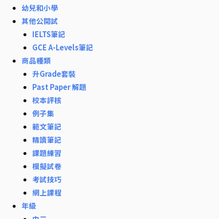
幼兒和小學
其他公開試
IELTS筆記
GCE A-Levels筆記
商品種類
升Grade套裝
Past Paper 解題
校本評核
例子集
範文筆記
精讀筆記
課題練習
模擬試卷
考試技巧
網上課程
年級
中三