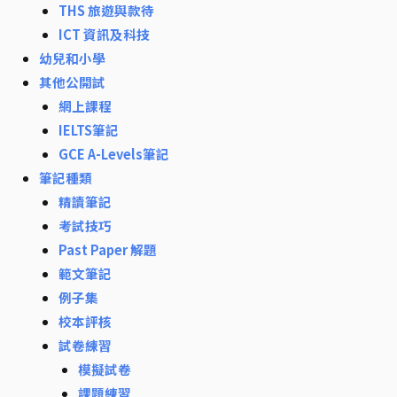
THS 旅遊與款待
ICT 資訊及科技
幼兒和小學
其他公開試
網上課程
IELTS筆記
GCE A-Levels筆記
筆記種類
精讀筆記
考試技巧
Past Paper 解題
範文筆記
例子集
校本評核
試卷練習
模擬試卷
課題練習