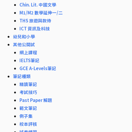
Chin. Lit. 中國文學
M1/M2 數學延伸一/二
THS 旅遊與款待
ICT 資訊及科技
幼兒和小學
其他公開試
網上課程
IELTS筆記
GCE A-Levels筆記
筆記種類
精讀筆記
考試技巧
Past Paper 解題
範文筆記
例子集
校本評核
試卷練習