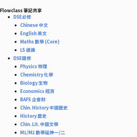
Skip
Flowclass 筆記共享
to
DSE必修
content
Chinese 中文
English 英文
Maths 數學 (Core)
LS 通識
DSE選修
Physics 物理
Chemistry 化學
Biology 生物
Economics 經濟
BAFS 企會財
Chin. History 中國歷史
History 歷史
Chin. Lit. 中國文學
M1/M2 數學延伸一/二