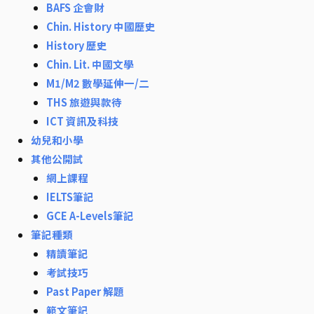
BAFS 企會財
Chin. History 中國歷史
History 歷史
Chin. Lit. 中國文學
M1/M2 數學延伸一/二
THS 旅遊與款待
ICT 資訊及科技
幼兒和小學
其他公開試
網上課程
IELTS筆記
GCE A-Levels筆記
筆記種類
精讀筆記
考試技巧
Past Paper 解題
範文筆記