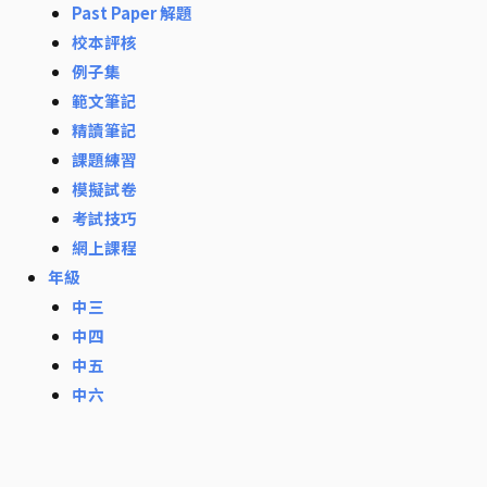
Past Paper 解題
校本評核
例子集
範文筆記
精讀筆記
課題練習
模擬試卷
考試技巧
網上課程
年級
中三
中四
中五
中六