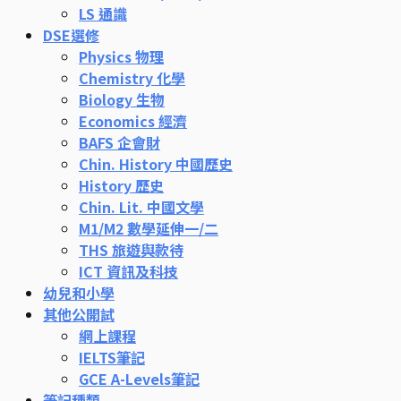
LS 通識
DSE選修
Physics 物理
Chemistry 化學
Biology 生物
Economics 經濟
BAFS 企會財
Chin. History 中國歷史
History 歷史
Chin. Lit. 中國文學
M1/M2 數學延伸一/二
THS 旅遊與款待
ICT 資訊及科技
幼兒和小學
其他公開試
網上課程
IELTS筆記
GCE A-Levels筆記
筆記種類