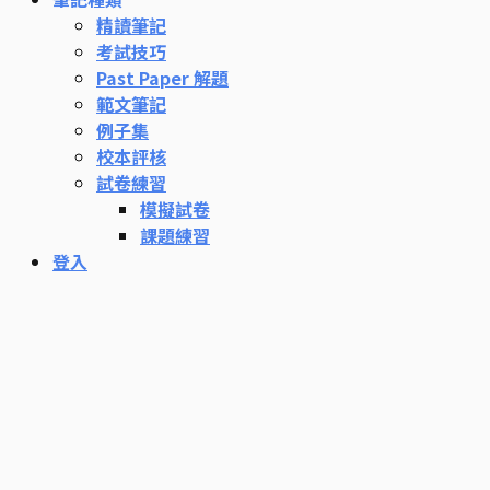
精讀筆記
考試技巧
Past Paper 解題
範文筆記
例子集
校本評核
試卷練習
模擬試卷
課題練習
登入