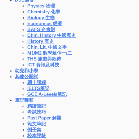
Physics 物理
Chemistry 化學
Biology 生物
Economics 經濟
BAFS 企會財
Chin. History 中國歷史
History 歷史
Chin. Lit. 中國文學
M1/M2 數學延伸一/二
THS 旅遊與款待
ICT 資訊及科技
幼兒和小學
其他公開試
網上課程
IELTS筆記
GCE A-Levels筆記
筆記種類
精讀筆記
考試技巧
Past Paper 解題
範文筆記
例子集
校本評核