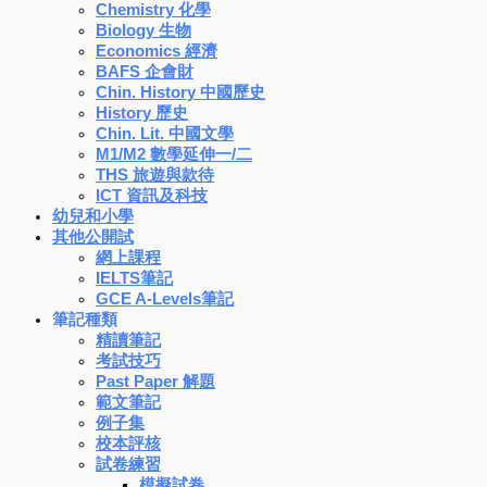
Chemistry 化學
Biology 生物
Economics 經濟
BAFS 企會財
Chin. History 中國歷史
History 歷史
Chin. Lit. 中國文學
M1/M2 數學延伸一/二
THS 旅遊與款待
ICT 資訊及科技
幼兒和小學
其他公開試
網上課程
IELTS筆記
GCE A-Levels筆記
筆記種類
精讀筆記
考試技巧
Past Paper 解題
範文筆記
例子集
校本評核
試卷練習
模擬試卷