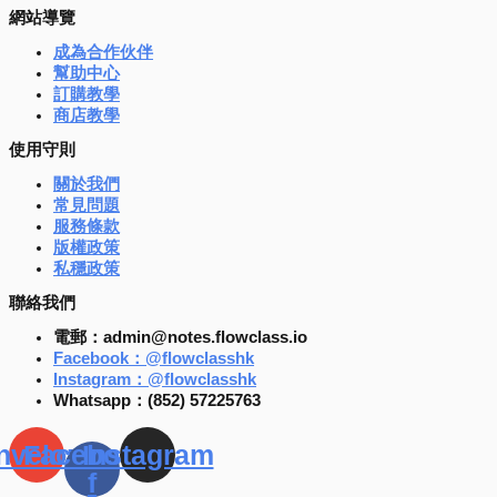
網站導覽
成為合作伙伴
幫助中心
訂購教學
商店教學
使用守則
關於我們
常見問題
服務條款
版權政策
私穩政策
聯絡我們
電郵：admin@notes.flowclass.io
Facebook：@flowclasshk
Instagram：@flowclasshk
Whatsapp：(852) 57225763
nvelope
Facebook-
Instagram
f