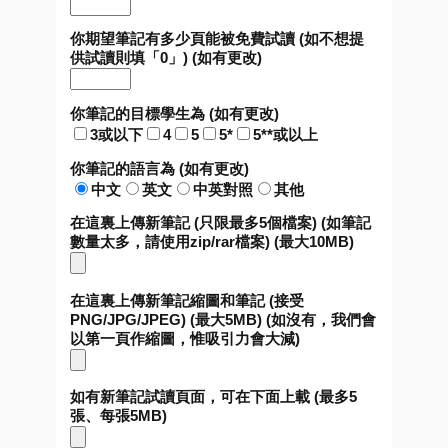
你期望筆記有多少頁能被免費試讀 (如不想提
供試讀則填「0」) (如有更改)
你筆記的目標學生為 (如有更改)
3或以下
4
5
5*
5**或以上
你筆記的語言為 (如有更改)
中文
英文
中英對照
其他
在這裏上傳新筆記 (只限最多5個檔案) (如筆記
數量太多，請使用zip/rar檔案) (最大10MB)
在這裏上傳新筆記縮圖和筆記 (接受
PNG/JPG/JPEG) (最大5MB) (如沒有，我們會
以第一頁作縮圖，惟吸引力會大減)
如有新筆記試讀頁面，可在下面上載 (最多5
張、每張5MB)