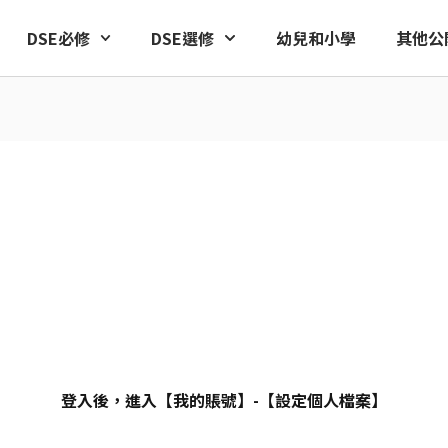
DSE必修
DSE選修
幼兒和小學
其他公
碼
登入後，進入【我的賬號】-【設定個人檔案】