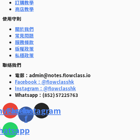
訂購教學
商店教學
使用守則
關於我們
常見問題
服務條款
版權政策
私穩政策
聯絡我們
電郵：admin@notes.flowclass.io
Facebook：@flowclasshk
Instagram：@flowclasshk
Whatsapp：(852) 57225763
nvelope
Facebook-
Instagram
f
hatsapp