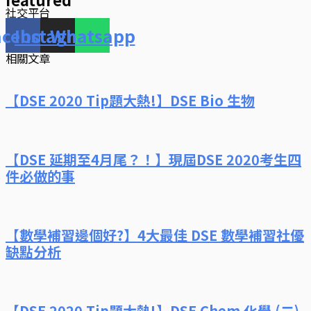
社交平台
acebook
Instagram
Whatsapp
相關文章
【DSE 2020 Tip題大熱!】DSE Bio 生物
【DSE 延期至4月尾？！】現屆DSE 2020考生四
件必做的事
【數學補習邊個好?】4大最佳 DSE 數學補習社優
缺點分析
【DSE 2020 Tip題大熱!】DSE Chem 化學 (二)