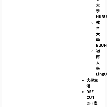
大
學
HKBU
教
育
大
學
EdUH
嶺
南
大
學
LingU
大學生
活
DSE
CUT
OFF表