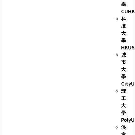
學
CUHK
科
技
大
學
HKUS
城
市
大
學
CityU
理
工
大
學
PolyU
浸
會