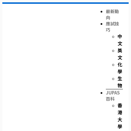
Skip
Me
to
最新動
content
向
應試技
巧
中
文
英
文
化
學
生
物
JUPAS
百科
香
港
大
學