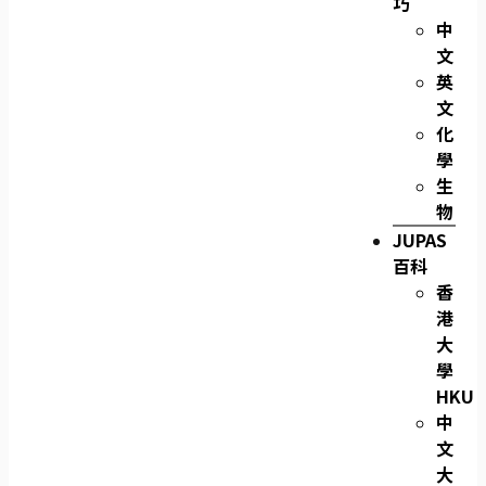
巧
中
文
英
文
化
學
生
物
JUPAS
百科
香
港
大
學
HKU
中
文
大