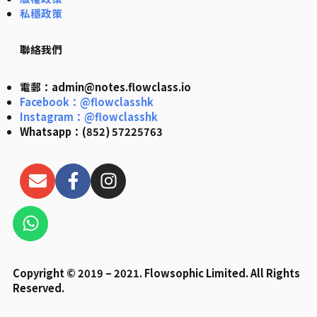
私穩政策
聯絡我們
電郵：admin@notes.flowclass.io
Facebook：@flowclasshk
Instagram：@flowclasshk
Whatsapp：(852) 57225763
E
F
I
n
a
n
v
c
s
W
e
e
t
h
l
b
a
a
o
o
g
t
p
o
r
Copyright © 2019 – 2021. Flowsophic Limited. All Rights
s
Reserved.
e
k
a
a
-
m