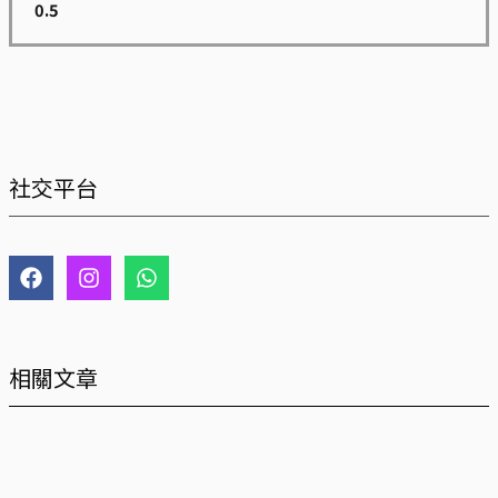
社交平台
F
I
W
a
n
h
c
s
a
e
t
t
b
a
s
o
g
a
相關文章
o
r
p
k
a
p
m