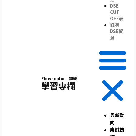
DSE
CUT
OFF表
訂購
DSE資
源
Flowsophic | 飄識
學習專欄
最新動
向
應試技