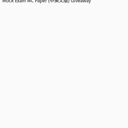
Mock Exam MC Paper (中英文版) Giveaway