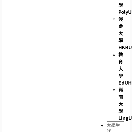
學
PolyU
浸
會
大
學
HKBU
教
育
大
學
EdUH
嶺
南
大
學
LingU
大學生
活