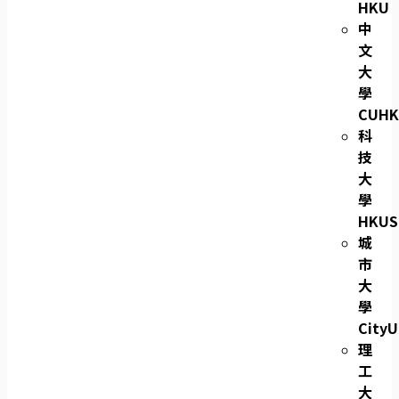
HKU
中
文
大
學
CUHK
科
技
大
學
HKUS
城
市
大
學
CityU
理
工
大