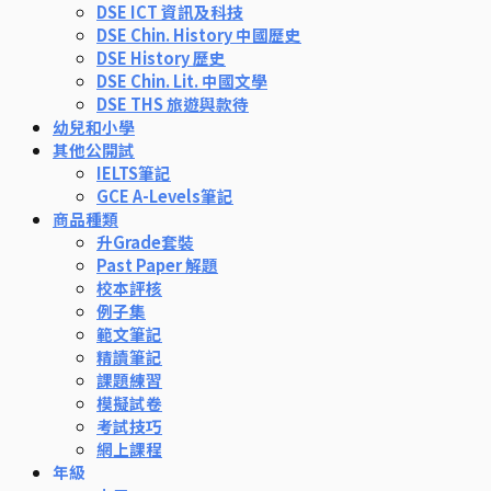
DSE ICT 資訊及科技
DSE Chin. History 中國歷史
DSE History 歷史
DSE Chin. Lit. 中國文學
DSE THS 旅遊與款待
幼兒和小學
其他公開試
IELTS筆記
GCE A-Levels筆記
商品種類
升Grade套裝
Past Paper 解題
校本評核
例子集
範文筆記
精讀筆記
課題練習
模擬試卷
考試技巧
網上課程
年級