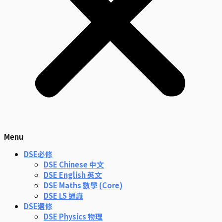
Menu
DSE必修
DSE Chinese 中文
DSE English 英文
DSE Maths 數學 (Core)
DSE LS 通識
DSE選修
DSE Physics 物理