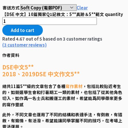
寄送方式
Clear
【DSE 中文】10篇獨家Q1記敘文：5**真跡＆5**範文 quantity
Add to cart
Rated
4.67
out of 5 based on
3
customer ratings
(
3
customer reviews)
作者資料
DSE中文5**
2018、2019DSE 中文作文5**
總共11篇5**級的文章包含了各種
寫作素材
，包括比較貼近考生
的，如競選學生會和打暑期工一類的素材，也包括了從其他角色
切入，如作爲一名士兵和搬運工的素材。希望能爲同學帶來更多
的寫作靈感
此外，不同文章也運用了不同的結構和表達手法，有倒敘，有插
敘，有煽情，有活潑。希望能讓同學掌握不同的技巧，在考場上
靈活運用。