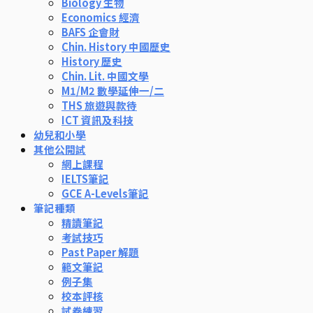
Biology 生物
Economics 經濟
BAFS 企會財
Chin. History 中國歷史
History 歷史
Chin. Lit. 中國文學
M1/M2 數學延伸一/二
THS 旅遊與款待
ICT 資訊及科技
幼兒和小學
其他公開試
網上課程
IELTS筆記
GCE A-Levels筆記
筆記種類
精讀筆記
考試技巧
Past Paper 解題
範文筆記
例子集
校本評核
試卷練習