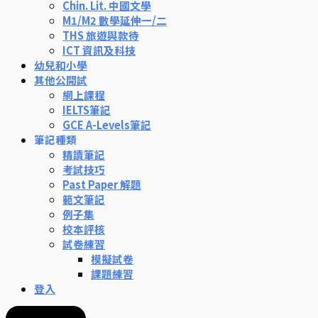
Chin. Lit. 中國文學
M1/M2 數學延伸一/二
THS 旅遊與款待
ICT 資訊及科技
幼兒和小學
其他公開試
網上課程
IELTS筆記
GCE A-Levels筆記
筆記種類
精讀筆記
考試技巧
Past Paper 解題
範文筆記
例子集
校本評核
試卷練習
模擬試卷
課題練習
登入