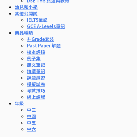
DSE THS 旅遊與款待
幼兒和小學
其他公開試
IELTS筆記
GCE A-Levels筆記
商品種類
升Grade套裝
Past Paper 解題
校本評核
例子集
範文筆記
精讀筆記
課題練習
模擬試卷
考試技巧
網上課程
年級
中三
中四
中五
中六