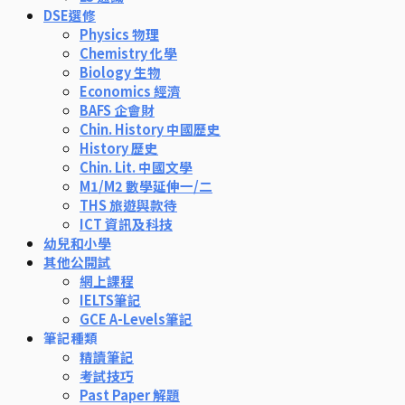
DSE選修
Physics 物理
Chemistry 化學
Biology 生物
Economics 經濟
BAFS 企會財
Chin. History 中國歷史
History 歷史
Chin. Lit. 中國文學
M1/M2 數學延伸一/二
THS 旅遊與款待
ICT 資訊及科技
幼兒和小學
其他公開試
網上課程
IELTS筆記
GCE A-Levels筆記
筆記種類
精讀筆記
考試技巧
Past Paper 解題