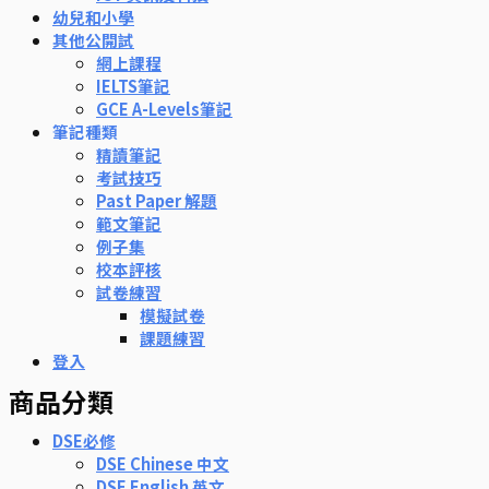
幼兒和小學
其他公開試
網上課程
IELTS筆記
GCE A-Levels筆記
筆記種類
精讀筆記
考試技巧
Past Paper 解題
範文筆記
例子集
校本評核
試卷練習
模擬試卷
課題練習
登入
商品分類
DSE必修
DSE Chinese 中文
DSE English 英文