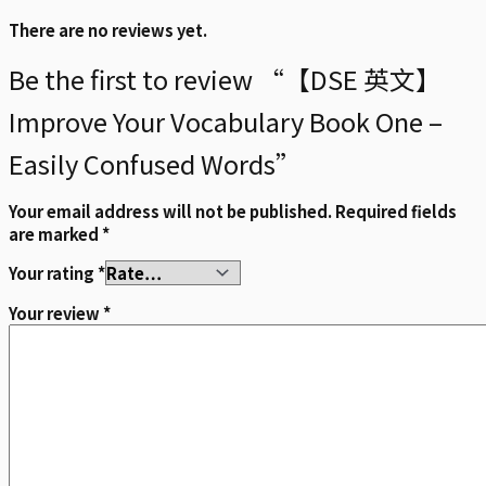
There are no reviews yet.
Be the first to review “【DSE 英文】
Improve Your Vocabulary Book One –
Easily Confused Words”
Your email address will not be published.
Required fields
are marked
*
Your rating
*
Your review
*