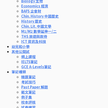
Biology 生物
Economics 經濟
BAFS 企會財
Chin. History 中國歷史
History 歷史
Chin. Lit. 中國文學
M1/M2 數學延伸一/二
THS 旅遊與款待
ICT 資訊及科技
幼兒和小學
其他公開試
網上課程
IELTS筆記
GCE A-Levels筆記
筆記種類
精讀筆記
考試技巧
Past Paper 解題
範文筆記
例子集
校本評核
試卷練習