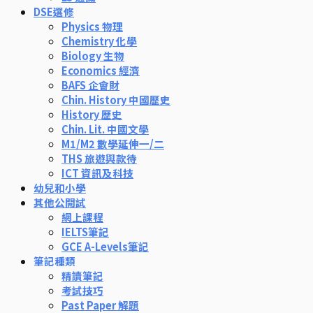
DSE選修
Physics 物理
Chemistry 化學
Biology 生物
Economics 經濟
BAFS 企會財
Chin. History 中國歷史
History 歷史
Chin. Lit. 中國文學
M1/M2 數學延伸一/二
THS 旅遊與款待
ICT 資訊及科技
幼兒和小學
其他公開試
網上課程
IELTS筆記
GCE A-Levels筆記
筆記種類
精讀筆記
考試技巧
Past Paper 解題