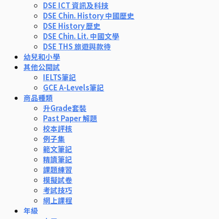
DSE ICT 資訊及科技
DSE Chin. History 中國歷史
DSE History 歷史
DSE Chin. Lit. 中國文學
DSE THS 旅遊與款待
幼兒和小學
其他公開試
IELTS筆記
GCE A-Levels筆記
商品種類
升Grade套裝
Past Paper 解題
校本評核
例子集
範文筆記
精讀筆記
課題練習
模擬試卷
考試技巧
網上課程
年級