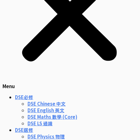
Menu
DSE必修
DSE Chinese 中文
DSE English 英文
DSE Maths 數學 (Core)
DSE LS 通識
DSE選修
DSE Physics 物理