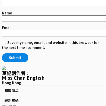
Name
Email
Save my name, email, and website in this browser for
the next time I comment.
筆記創作者：
Miss Chan English
Hong Kong
相關商品
最新看過