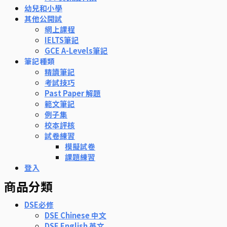
幼兒和小學
其他公開試
網上課程
IELTS筆記
GCE A-Levels筆記
筆記種類
精讀筆記
考試技巧
Past Paper 解題
範文筆記
例子集
校本評核
試卷練習
模擬試卷
課題練習
登入
商品分類
DSE必修
DSE Chinese 中文
DSE English 英文