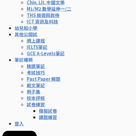
Chin. Lit. 中國文學
M1/M2 數學延伸一/二
THS 旅遊與款待
ICT 資訊及科技
幼兒和小學
其他公開試
網上課程
IELTS筆記
GCE A-Levels筆記
筆記種類
精讀筆記
考試技巧
Past Paper 解題
範文筆記
例子集
校本評核
試卷練習
模擬試卷
課題練習
登入