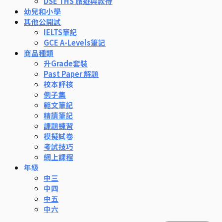
DSE THS 旅遊與款待
幼兒和小學
其他公開試
IELTS筆記
GCE A-Levels筆記
商品種類
升Grade套裝
Past Paper 解題
校本評核
例子集
範文筆記
精讀筆記
課題練習
模擬試卷
考試技巧
網上課程
年級
中三
中四
中五
中六