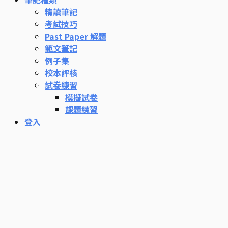
精讀筆記
考試技巧
Past Paper 解題
範文筆記
例子集
校本評核
試卷練習
模擬試卷
課題練習
登入