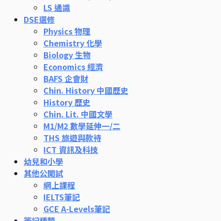
LS 通識
DSE選修
Physics 物理
Chemistry 化學
Biology 生物
Economics 經濟
BAFS 企會財
Chin. History 中國歷史
History 歷史
Chin. Lit. 中國文學
M1/M2 數學延伸一/二
THS 旅遊與款待
ICT 資訊及科技
幼兒和小學
其他公開試
網上課程
IELTS筆記
GCE A-Levels筆記
筆記種類