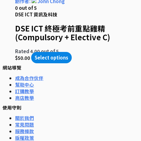
創作者:
John Chong
0
out of 5
DSE ICT 資訊及科技
DSE ICT 終極考前重點雞精
(Compulsory + Elective C)
Rated
4.00
out of 5
$
50.00
Select options
網站導覽
成為合作伙伴
幫助中心
訂購教學
商店教學
使用守則
關於我們
常見問題
服務條款
版權政策