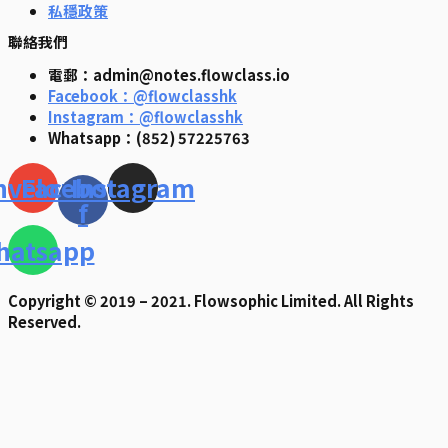
私穩政策
聯絡我們
電郵：admin@notes.flowclass.io
Facebook：@flowclasshk
Instagram：@flowclasshk
Whatsapp：(852) 57225763
nvelope
Facebook-
Instagram
f
hatsapp
Copyright © 2019 – 2021. Flowsophic Limited. All Rights
Reserved.