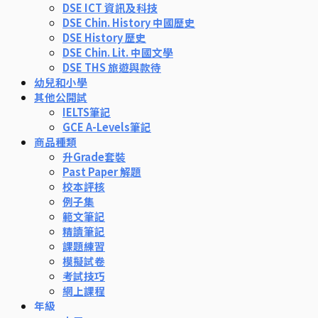
DSE ICT 資訊及科技
DSE Chin. History 中國歷史
DSE History 歷史
DSE Chin. Lit. 中國文學
DSE THS 旅遊與款待
幼兒和小學
其他公開試
IELTS筆記
GCE A-Levels筆記
商品種類
升Grade套裝
Past Paper 解題
校本評核
例子集
範文筆記
精讀筆記
課題練習
模擬試卷
考試技巧
網上課程
年級