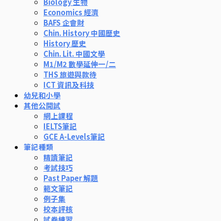
Biology 生物
Economics 經濟
BAFS 企會財
Chin. History 中國歷史
History 歷史
Chin. Lit. 中國文學
M1/M2 數學延伸一/二
THS 旅遊與款待
ICT 資訊及科技
幼兒和小學
其他公開試
網上課程
IELTS筆記
GCE A-Levels筆記
筆記種類
精讀筆記
考試技巧
Past Paper 解題
範文筆記
例子集
校本評核
試卷練習