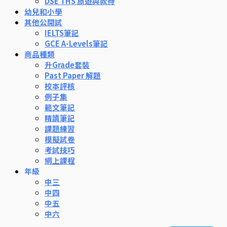
DSE THS 旅遊與款待
幼兒和小學
其他公開試
IELTS筆記
GCE A-Levels筆記
商品種類
升Grade套裝
Past Paper 解題
校本評核
例子集
範文筆記
精讀筆記
課題練習
模擬試卷
考試技巧
網上課程
年級
中三
中四
中五
中六