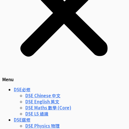
Menu
DSE必修
DSE Chinese 中文
DSE English 英文
DSE Maths 數學 (Core)
DSE LS 通識
DSE選修
DSE Physics 物理