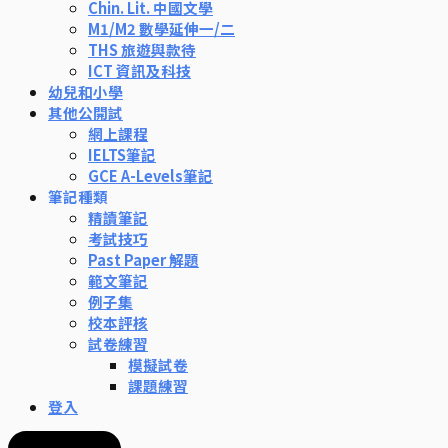
Chin. Lit. 中國文學
M1/M2 數學延伸一/二
THS 旅遊與款待
ICT 資訊及科技
幼兒和小學
其他公開試
網上課程
IELTS筆記
GCE A-Levels筆記
筆記種類
精讀筆記
考試技巧
Past Paper 解題
範文筆記
例子集
校本評核
試卷練習
模擬試卷
課題練習
登入