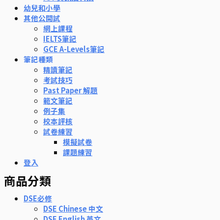
幼兒和小學
其他公開試
網上課程
IELTS筆記
GCE A-Levels筆記
筆記種類
精讀筆記
考試技巧
Past Paper 解題
範文筆記
例子集
校本評核
試卷練習
模擬試卷
課題練習
登入
商品分類
DSE必修
DSE Chinese 中文
DSE English 英文