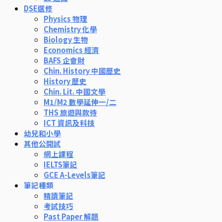
DSE選修
Physics 物理
Chemistry 化學
Biology 生物
Economics 經濟
BAFS 企會財
Chin. History 中國歷史
History 歷史
Chin. Lit. 中國文學
M1/M2 數學延伸一/二
THS 旅遊與款待
ICT 資訊及科技
幼兒和小學
其他公開試
網上課程
IELTS筆記
GCE A-Levels筆記
筆記種類
精讀筆記
考試技巧
Past Paper 解題