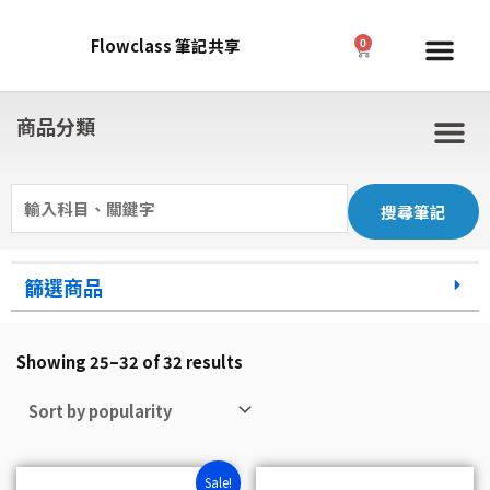
Skip
to
Me
Flowclass 筆記共享
0
Cart
content
商品分類
M
Search
for:
篩選商品
Showing 25–32 of 32 results
Sale!