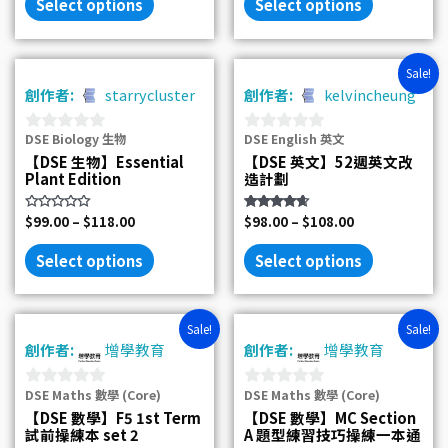
Select options
Select options
5
Sale!
創作者:
starrycluster
創作者:
kelvincheung
DSE Biology 生物
DSE English 英文
0
0
【DSE 生物】Essential
【DSE 英文】52週英文改
out
out
Plant Edition
造計劃
of
of
5
5
Rated
$
99.00
–
$
118.00
Rated
$
98.00
–
$
108.00
0
4.50
out
out of 5
of
Select options
Select options
5
Original
Current
Original
Current
Sale!
Sale!
price
price
price
price
創作者:
增學教育
創作者:
增學教育
was:
is:
was:
is:
$280.00.
$180.00.
$180.00.
$118.00.
DSE Maths 數學 (Core)
DSE Maths 數學 (Core)
0
0
【DSE 數學】F5 1st Term
【DSE 數學】MC Section
out
out
試前操練本 set 2
A 題型練習技巧操練一本通
of
of