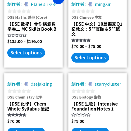
創作者:
Plane sir ✈✈
創作者:
mingXir
DSE Maths 數學 (Core)
DSE Chinese 中文
0
0
【DSE 數學】令你稱霸數
【DSE 中文】10篇獨家Q1
out
out
學卷二 MC Skills Book B
記敘文：5**真跡＆5**範
of
of
文
5
5
Rated
$
185.00
–
$
195.00
0
Rated
$
70.00
–
$
75.00
out
4.67
of
Select options
out of 5
5
Select options
創作者:
dsejaksing
創作者:
starrycluster
DSE Chemistry 化學
DSE Biology 生物
0
0
【DSE 化學】Chem
【DSE 生物】Intensive
out
out
Whole Syllabus 筆記
Foundation Notes 1
of
of
5
5
Rated
$
70.00
Rated
$
79.00
4.50
0
out of 5
out
of