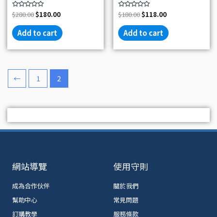
5
5
Rated
$
280.00
$
180.00
Rated
$
180.00
$
118.00
0
0
out
out
of
of
Add to cart
Add to cart
5
5
←
1
2
網站導覽
使用守則
成為合作伙伴
關於我們
幫助中心
常見問題
訂購教學
服務條款