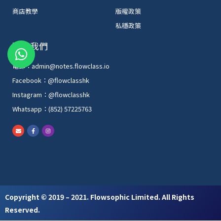
商店教學
版權政策
私穩政策
W
聯絡我們
h
電郵：admin@notes.flowclass.io
a
Facebook：@flowclasshk
t
Instagram：@flowclasshk
s
Whatsapp：(852) 57225763
a
p
E
F
I
n
a
n
p
v
c
s
e
e
t
l
b
a
o
o
g
p
o
r
e
k
a
-
m
f
Copyright © 2019 – 2021. Flowsophic Limited. All Rights
Reserved.