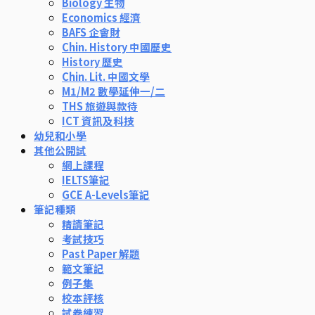
Biology 生物
Economics 經濟
BAFS 企會財
Chin. History 中國歷史
History 歷史
Chin. Lit. 中國文學
M1/M2 數學延伸一/二
THS 旅遊與款待
ICT 資訊及科技
幼兒和小學
其他公開試
網上課程
IELTS筆記
GCE A-Levels筆記
筆記種類
精讀筆記
考試技巧
Past Paper 解題
範文筆記
例子集
校本評核
試卷練習