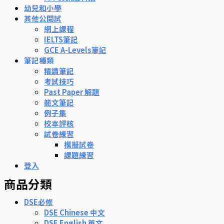
幼兒和小學
其他公開試
網上課程
IELTS筆記
GCE A-Levels筆記
筆記種類
精讀筆記
考試技巧
Past Paper 解題
範文筆記
例子集
校本評核
試卷練習
模擬試卷
課題練習
登入
商品分類
DSE必修
DSE Chinese 中文
DSE English 英文