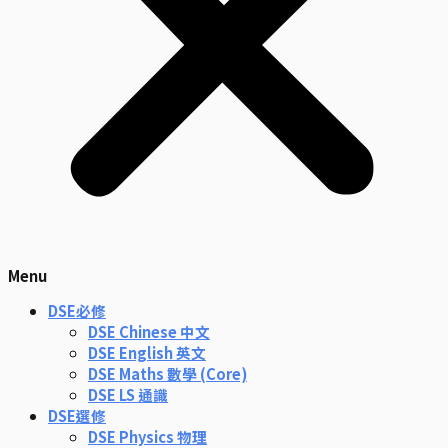
Menu
DSE必修
DSE Chinese 中文
DSE English 英文
DSE Maths 數學 (Core)
DSE LS 通識
DSE選修
DSE Physics 物理