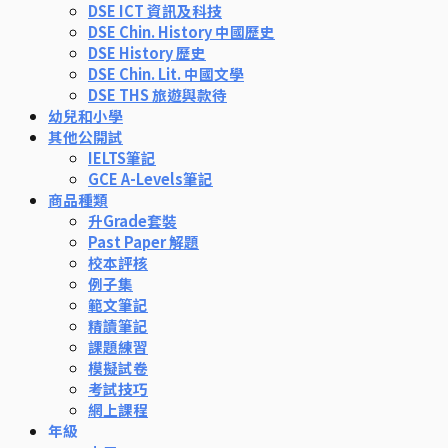
DSE ICT 資訊及科技
DSE Chin. History 中國歷史
DSE History 歷史
DSE Chin. Lit. 中國文學
DSE THS 旅遊與款待
幼兒和小學
其他公開試
IELTS筆記
GCE A-Levels筆記
商品種類
升Grade套裝
Past Paper 解題
校本評核
例子集
範文筆記
精讀筆記
課題練習
模擬試卷
考試技巧
網上課程
年級