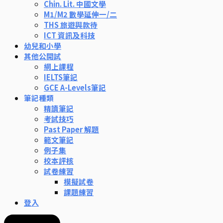
Chin. Lit. 中國文學
M1/M2 數學延伸一/二
THS 旅遊與款待
ICT 資訊及科技
幼兒和小學
其他公開試
網上課程
IELTS筆記
GCE A-Levels筆記
筆記種類
精讀筆記
考試技巧
Past Paper 解題
範文筆記
例子集
校本評核
試卷練習
模擬試卷
課題練習
登入