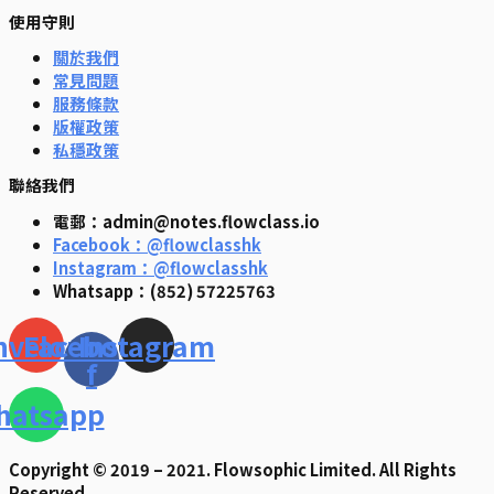
使用守則
關於我們
常見問題
服務條款
版權政策
私穩政策
聯絡我們
電郵：admin@notes.flowclass.io
Facebook：@flowclasshk
Instagram：@flowclasshk
Whatsapp：(852) 57225763
nvelope
Facebook-
Instagram
f
hatsapp
Copyright © 2019 – 2021. Flowsophic Limited. All Rights
Reserved.