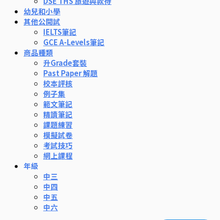
DSE THS 旅遊與款待
幼兒和小學
其他公開試
IELTS筆記
GCE A-Levels筆記
商品種類
升Grade套裝
Past Paper 解題
校本評核
例子集
範文筆記
精讀筆記
課題練習
模擬試卷
考試技巧
網上課程
年級
中三
中四
中五
中六