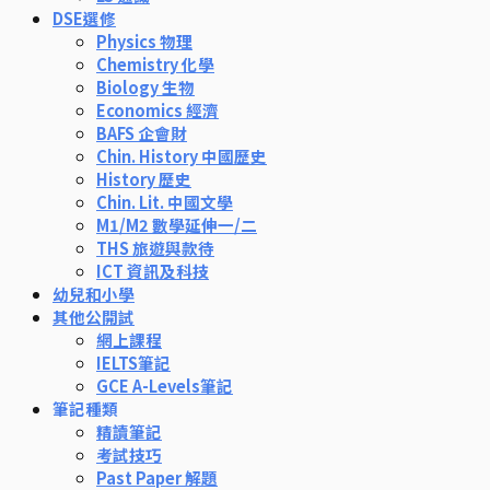
DSE選修
Physics 物理
Chemistry 化學
Biology 生物
Economics 經濟
BAFS 企會財
Chin. History 中國歷史
History 歷史
Chin. Lit. 中國文學
M1/M2 數學延伸一/二
THS 旅遊與款待
ICT 資訊及科技
幼兒和小學
其他公開試
網上課程
IELTS筆記
GCE A-Levels筆記
筆記種類
精讀筆記
考試技巧
Past Paper 解題