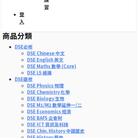
習
登
入
商品分類
DSE必修
DSE Chinese 中文
DSE English 英文
DSE Maths 數學 (Core)
DSE LS 通識
DSE選修
DSE Physics 物理
DSE Chemistry 化學
DSE Biology 生物
DSE M1/M2 數學延伸一/二
DSE Economics 經濟
DSE BAFS 企會財
DSE ICT 資訊及科技
DSE Chin. History 中國歷史
DSE History 歷史