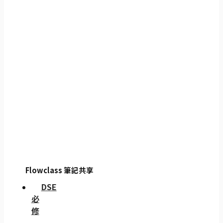
Flowclass 筆記共享
DSE
必
修