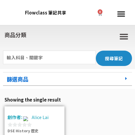
Skip
to
Me
Flowclass 筆記共享
0
Cart
content
商品分類
M
Search
for:
篩選商品
Showing the single result
創作者:
Alice Lai
DSE History 歷史
0