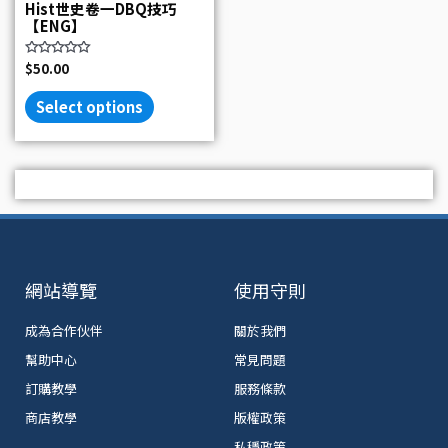
Hist世史卷一DBQ技巧
out
【ENG】
of
5
Rated
$
50.00
0
out
of
Select options
5
網站導覽
使用守則
成為合作伙伴
關於我們
幫助中心
常見問題
訂購教學
服務條款
商店教學
版權政策
私穩政策