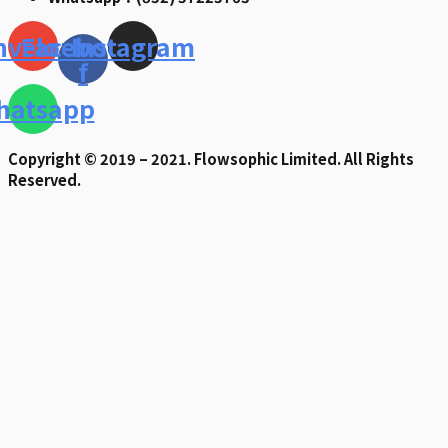
nvelope
Facebook-
Instagram
f
hatsapp
Copyright © 2019 – 2021. Flowsophic Limited. All Rights
Reserved.