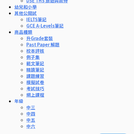
DSE THS 旅遊與款待
幼兒和小學
其他公開試
IELTS筆記
GCE A-Levels筆記
商品種類
升Grade套裝
Past Paper 解題
校本評核
例子集
範文筆記
精讀筆記
課題練習
模擬試卷
考試技巧
網上課程
年級
中三
中四
中五
中六