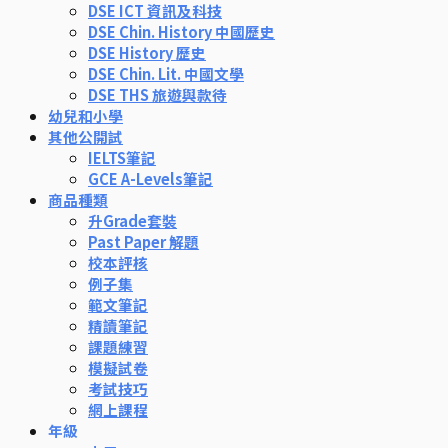
DSE ICT 資訊及科技
DSE Chin. History 中國歷史
DSE History 歷史
DSE Chin. Lit. 中國文學
DSE THS 旅遊與款待
幼兒和小學
其他公開試
IELTS筆記
GCE A-Levels筆記
商品種類
升Grade套裝
Past Paper 解題
校本評核
例子集
範文筆記
精讀筆記
課題練習
模擬試卷
考試技巧
網上課程
年級