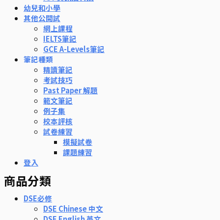
幼兒和小學
其他公開試
網上課程
IELTS筆記
GCE A-Levels筆記
筆記種類
精讀筆記
考試技巧
Past Paper 解題
範文筆記
例子集
校本評核
試卷練習
模擬試卷
課題練習
登入
商品分類
DSE必修
DSE Chinese 中文
DSE English 英文