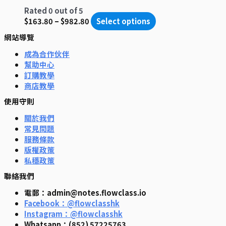
Rated
0
out of 5
$
163.80
–
$
982.80
Select options
網站導覽
成為合作伙伴
幫助中心
訂購教學
商店教學
使用守則
關於我們
常見問題
服務條款
版權政策
私穩政策
聯絡我們
電郵：admin@notes.flowclass.io
Facebook：@flowclasshk
Instagram：@flowclasshk
Whatsapp：(852) 57225763