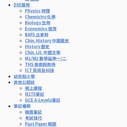
DSE選修
Physics 物理
Chemistry 化學
Biology 生物
Economics 經濟
BAFS 企會財
Chin. History 中國歷史
History 歷史
Chin. Lit. 中國文學
M1/M2 數學延伸一/二
THS 旅遊與款待
ICT 資訊及科技
幼兒和小學
其他公開試
網上課程
IELTS筆記
GCE A-Levels筆記
筆記種類
精讀筆記
考試技巧
Past Paper 解題