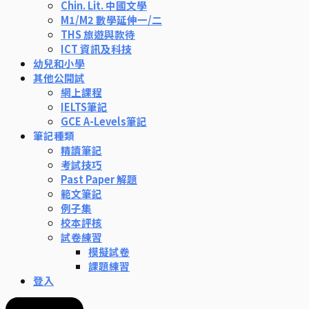
Chin. Lit. 中國文學
M1/M2 數學延伸一/二
THS 旅遊與款待
ICT 資訊及科技
幼兒和小學
其他公開試
網上課程
IELTS筆記
GCE A-Levels筆記
筆記種類
精讀筆記
考試技巧
Past Paper 解題
範文筆記
例子集
校本評核
試卷練習
模擬試卷
課題練習
登入