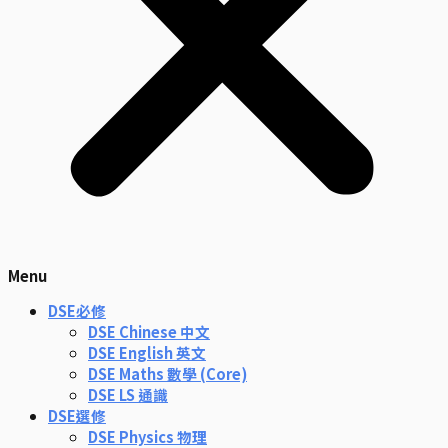
Menu
DSE必修
DSE Chinese 中文
DSE English 英文
DSE Maths 數學 (Core)
DSE LS 通識
DSE選修
DSE Physics 物理