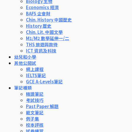
Biology 生物
Economics 經濟
BAFS 企會財
Chin. History 中國歷史
History 歷史
Chin. Lit. 中國文學
M1/M2 數學延伸一/二
THS 旅遊與款待
ICT 資訊及科技
幼兒和小學
其他公開試
網上課程
IELTS筆記
GCE A-Levels筆記
筆記種類
精讀筆記
考試技巧
Past Paper 解題
範文筆記
例子集
校本評核
試卷練習