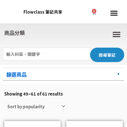
Skip
to
Me
Flowclass 筆記共享
0
Cart
content
商品分類
M
Search
for:
篩選商品
Showing 49–61 of 61 results