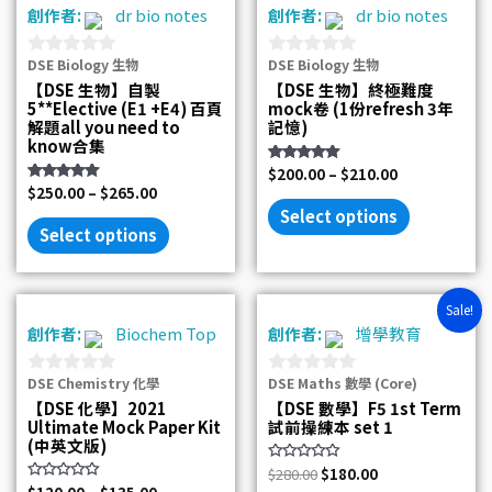
創作者:
dr bio notes
創作者:
dr bio notes
DSE Biology 生物
DSE Biology 生物
0
0
【DSE 生物】自製
【DSE 生物】終極難度
out
out
5**Elective (E1 +E4) 百頁
mock卷 (1份refresh 3年
of
of
解題all you need to
記憶)
know合集
5
5
Rated
$
200.00
–
$
210.00
5.00
Rated
$
250.00
–
$
265.00
out of 5
5.00
Select options
out of 5
Select options
Original
Current
Sale!
price
price
創作者:
Biochem Top
創作者:
增學教育
was:
is:
$280.00.
$180.00.
DSE Chemistry 化學
DSE Maths 數學 (Core)
0
0
【DSE 化學】2021
【DSE 數學】F5 1st Term
out
out
Ultimate Mock Paper Kit
試前操練本 set 1
of
of
(中英文版)
5
5
Rated
$
280.00
$
180.00
0
Rated