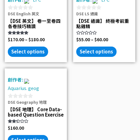
DSE English 英文
DSE LS 通識
0
0
【DSE 英文】 卷一至卷四
【DSE 通識】 終極考前重
out
out
各卷技巧精讀
點雞精
of
of
5
5
Rated
$
170.00
–
$
180.00
Rated
$
55.00
–
$
60.00
5.00
0
out of 5
out
of
Select options
Select options
5
創作者:
Aquarius. geog
DSE Geography 地理
0
【DSE 地理】 Core Data-
out
based Question Exercise
of
5
Rated
$
160.00
2.33
out
of 5
Select options