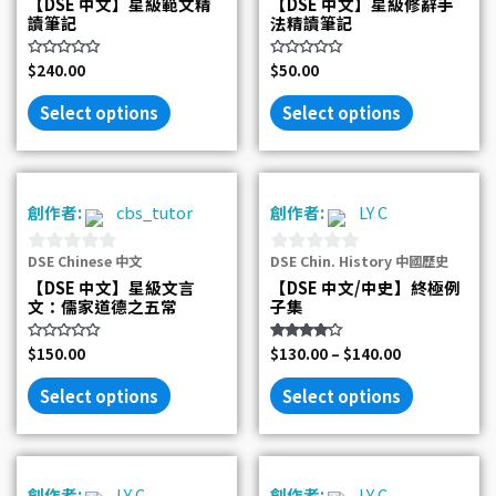
【DSE 中文】星級範文精
【DSE 中文】星級修辭手
out
out
讀筆記
法精讀筆記
of
of
5
5
Rated
$
240.00
Rated
$
50.00
0
0
out
out
of
of
Select options
Select options
5
5
創作者:
cbs_tutor
創作者:
LY C
DSE Chinese 中文
DSE Chin. History 中國歷史
0
0
【DSE 中文】星級文言
【DSE 中文/中史】終極例
out
out
文：儒家道德之五常
子集
of
of
5
5
Rated
$
150.00
Rated
$
130.00
–
$
140.00
0
4.00
out
out of 5
of
Select options
Select options
5
創作者:
LY C
創作者:
LY C