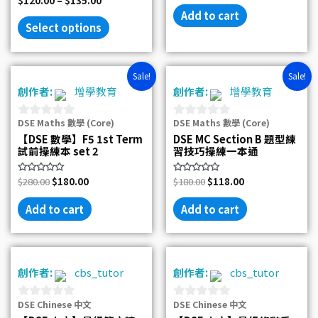
$
120.00
–
$
135.00
out
0
of
Add to cart
out
5
of
Select options
5
Original
Current
Original
Current
Sale!
Sale!
price
price
price
price
創作者:
增學教育
創作者:
增學教育
was:
is:
was:
is:
$280.00.
$180.00.
$180.00.
$118.00.
DSE Maths 數學 (Core)
DSE Maths 數學 (Core)
0
0
【DSE 數學】F5 1st Term
DSE MC Section B 題型練
out
out
試前操練本 set 2
習技巧操練一本通
of
of
5
5
Rated
$
280.00
$
180.00
Rated
$
180.00
$
118.00
0
0
out
out
of
of
Add to cart
Add to cart
5
5
創作者:
cbs_tutor
創作者:
cbs_tutor
DSE Chinese 中文
DSE Chinese 中文
0
0