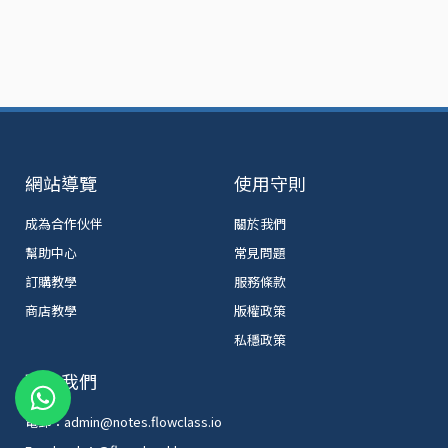
網站導覽
使用守則
成為合作伙伴
關於我們
幫助中心
常見問題
訂購教學
服務條款
商店教學
版權政策
私穩政策
W
聯絡我們
h
電郵：admin@notes.flowclass.io
a