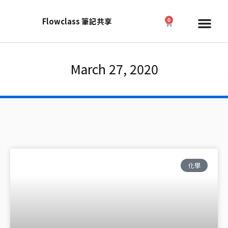
Skip
to
Me
Flowclass 筆記共享
0
Cart
content
March 27, 2020
化學