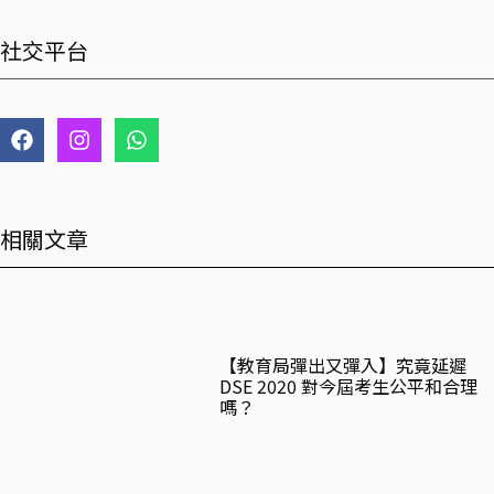
社交平台
F
I
W
a
n
h
c
s
a
e
t
t
b
a
s
o
g
a
相關文章
o
r
p
k
a
p
m
【教育局彈出又彈入】究竟延遲
DSE 2020 對今屆考生公平和合理
嗎？