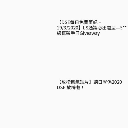
【DSE每日免費筆記 –
19/3/2020】LS通識必出題型—5**
級框架手冊Giveaway
【放榜集氣短片】聽日就係2020
DSE 放榜啦！