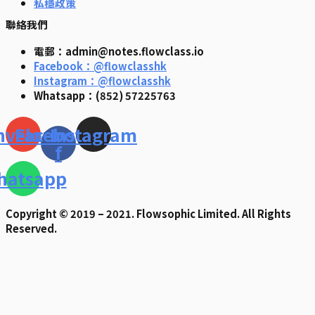
私穩政策
聯絡我們
電郵：admin@notes.flowclass.io
Facebook：@flowclasshk
Instagram：@flowclasshk
Whatsapp：(852) 57225763
nvelope
Facebook-
Instagram
f
hatsapp
Copyright © 2019 – 2021. Flowsophic Limited. All Rights
Reserved.