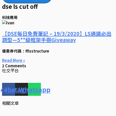
dse ls cut off
科技應用
【DSE每日免費筆記 – 19/3/2020】LS通識必出
題型—5**級框架手冊Giveaway
優惠券代碼：fflsstructure
Read More »
2 Comments
社交平台
acebook
Instagram
Whatsapp
相關文章