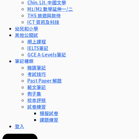
Chin. Lit. 中國文學
M1/M2 數學延伸一/二
THS 旅遊與款待
ICT 資訊及科技
幼兒和小學
其他公開試
網上課程
IELTS筆記
GCE A-Levels筆記
筆記種類
精讀筆記
考試技巧
Past Paper 解題
範文筆記
例子集
校本評核
試卷練習
模擬試卷
課題練習
登入