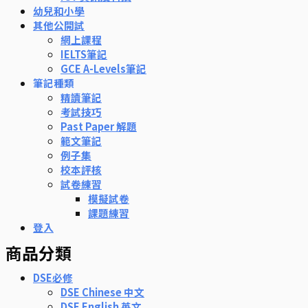
幼兒和小學
其他公開試
網上課程
IELTS筆記
GCE A-Levels筆記
筆記種類
精讀筆記
考試技巧
Past Paper 解題
範文筆記
例子集
校本評核
試卷練習
模擬試卷
課題練習
登入
商品分類
DSE必修
DSE Chinese 中文
DSE English 英文