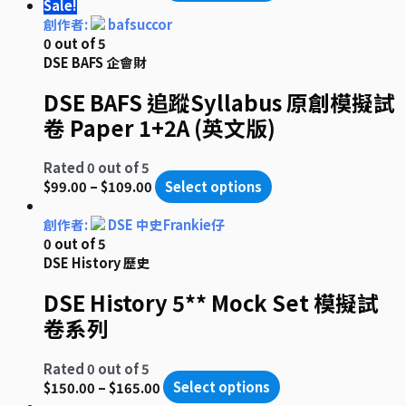
Sale!
創作者:
bafsuccor
0
out of 5
DSE BAFS 企會財
DSE BAFS 追蹤Syllabus 原創模擬試
卷 Paper 1+2A (英文版)
Rated
0
out of 5
$
99.00
–
$
109.00
Select options
創作者:
DSE 中史Frankie仔
0
out of 5
DSE History 歷史
DSE History 5** Mock Set 模擬試
卷系列
Rated
0
out of 5
$
150.00
–
$
165.00
Select options