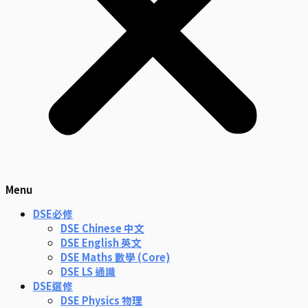
Menu
DSE必修
DSE Chinese 中文
DSE English 英文
DSE Maths 數學 (Core)
DSE LS 通識
DSE選修
DSE Physics 物理