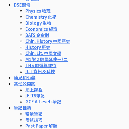
DSE選修
Physics 物理
Chemistry 化學
Biology 生物
Economics 經濟
BAFS 企會財
Chin. History 中國歷史
History 歷史
Chin. Lit. 中國文學
M1/M2 數學延伸一/二
THS 旅遊與款待
ICT 資訊及科技
幼兒和小學
其他公開試
網上課程
IELTS筆記
GCE A-Levels筆記
筆記種類
精讀筆記
考試技巧
Past Paper 解題