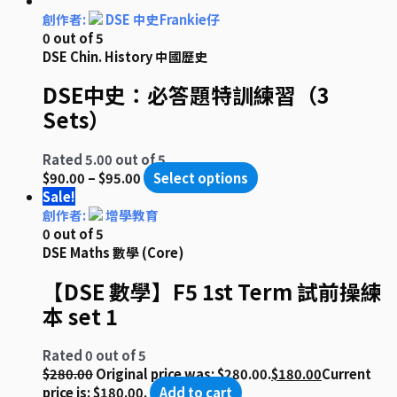
創作者:
DSE 中史Frankie仔
0
out of 5
DSE Chin. History 中國歷史
DSE中史：必答題特訓練習（3
Sets）
Rated
5.00
out of 5
$
90.00
–
$
95.00
Select options
Sale!
創作者:
增學教育
0
out of 5
DSE Maths 數學 (Core)
【DSE 數學】F5 1st Term 試前操練
本 set 1
Rated
0
out of 5
$
280.00
Original price was: $280.00.
$
180.00
Current
price is: $180.00.
Add to cart