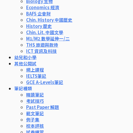
Biology 生物
Economics 經濟
BAFS 企會財
Chin. History 中國歷史
History 歷史
Chin. Lit. 中國文學
M1/M2 數學延伸一/二
THS 旅遊與款待
ICT 資訊及科技
幼兒和小學
其他公開試
網上課程
IELTS筆記
GCE A-Levels筆記
筆記種類
精讀筆記
考試技巧
Past Paper 解題
範文筆記
例子集
校本評核
試卷練習