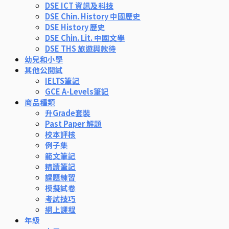
DSE ICT 資訊及科技
DSE Chin. History 中國歷史
DSE History 歷史
DSE Chin. Lit. 中國文學
DSE THS 旅遊與款待
幼兒和小學
其他公開試
IELTS筆記
GCE A-Levels筆記
商品種類
升Grade套裝
Past Paper 解題
校本評核
例子集
範文筆記
精讀筆記
課題練習
模擬試卷
考試技巧
網上課程
年級