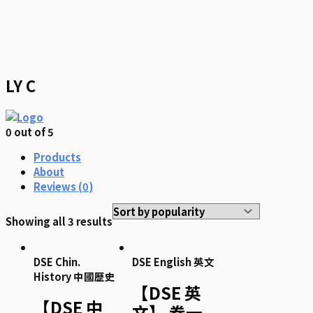
LY C
0
out of 5
Products
About
Reviews (
0
)
Showing all 3 results
DSE Chin.
DSE English 英文
History 中國歷史
【DSE 英
【DSE 中
文】 卷一