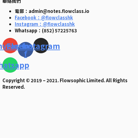
聯絡我們
電郵：admin@notes.flowclass.io
Facebook：@flowclasshk
Instagram：@flowclasshk
Whatsapp：(852) 57225763
nvelope
Facebook-
Instagram
f
hatsapp
Copyright © 2019 – 2021. Flowsophic Limited. All Rights
Reserved.