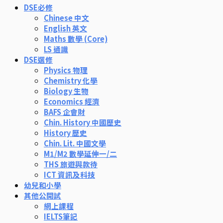
DSE必修
Chinese 中文
English 英文
Maths 數學 (Core)
LS 通識
DSE選修
Physics 物理
Chemistry 化學
Biology 生物
Economics 經濟
BAFS 企會財
Chin. History 中國歷史
History 歷史
Chin. Lit. 中國文學
M1/M2 數學延伸一/二
THS 旅遊與款待
ICT 資訊及科技
幼兒和小學
其他公開試
網上課程
IELTS筆記