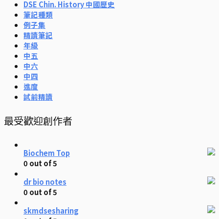
DSE Chin. History 中國歷史
筆記種類
例子集
精讀筆記
年級
中五
中六
中四
進度
試前精讀
最受歡迎創作者
Biochem Top
0
out of 5
dr bio notes
0
out of 5
skmdsesharing