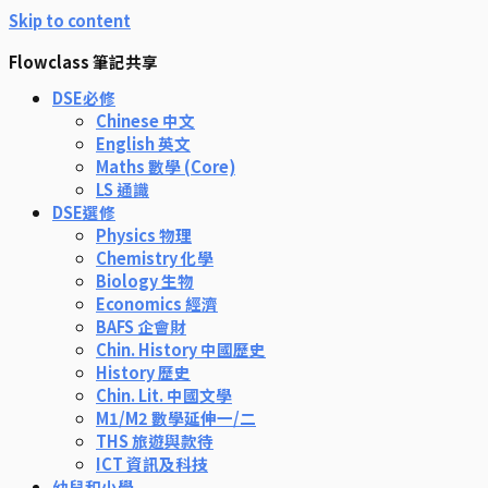
Skip to content
Flowclass 筆記共享
DSE必修
Chinese 中文
English 英文
Maths 數學 (Core)
LS 通識
DSE選修
Physics 物理
Chemistry 化學
Biology 生物
Economics 經濟
BAFS 企會財
Chin. History 中國歷史
History 歷史
Chin. Lit. 中國文學
M1/M2 數學延伸一/二
THS 旅遊與款待
ICT 資訊及科技
幼兒和小學