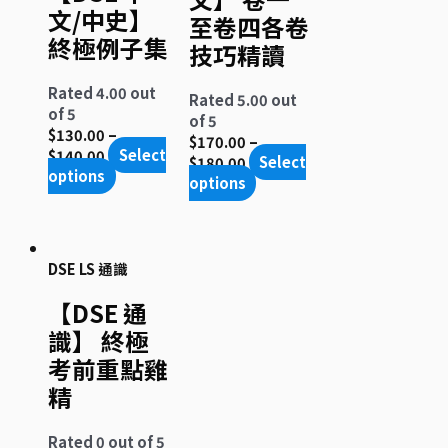
文/中史】
至卷四各卷
終極例子集
技巧精讀
Rated
4.00
out
Rated
5.00
out
of 5
of 5
$
130.00
–
$
170.00
–
$
140.00
Select
$
180.00
Select
options
options
DSE LS 通識
【DSE 通
識】 終極
考前重點雞
精
Rated
0
out of 5