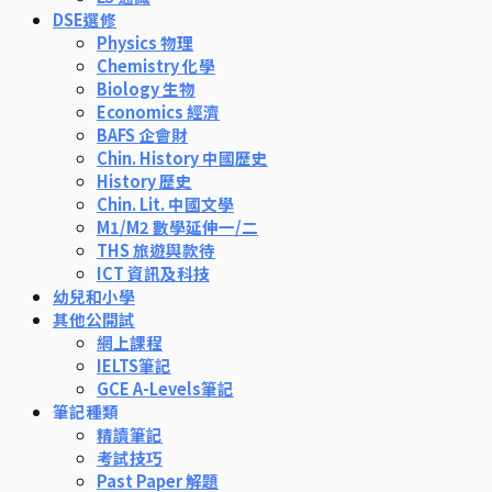
DSE選修
Physics 物理
Chemistry 化學
Biology 生物
Economics 經濟
BAFS 企會財
Chin. History 中國歷史
History 歷史
Chin. Lit. 中國文學
M1/M2 數學延伸一/二
THS 旅遊與款待
ICT 資訊及科技
幼兒和小學
其他公開試
網上課程
IELTS筆記
GCE A-Levels筆記
筆記種類
精讀筆記
考試技巧
Past Paper 解題