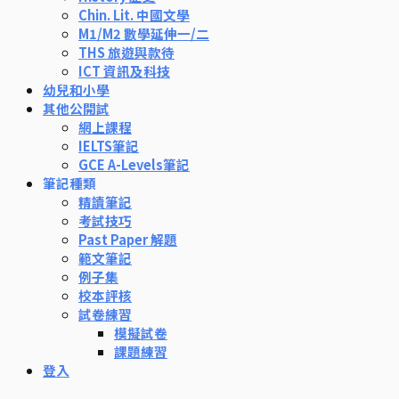
Chin. Lit. 中國文學
M1/M2 數學延伸一/二
THS 旅遊與款待
ICT 資訊及科技
幼兒和小學
其他公開試
網上課程
IELTS筆記
GCE A-Levels筆記
筆記種類
精讀筆記
考試技巧
Past Paper 解題
範文筆記
例子集
校本評核
試卷練習
模擬試卷
課題練習
登入