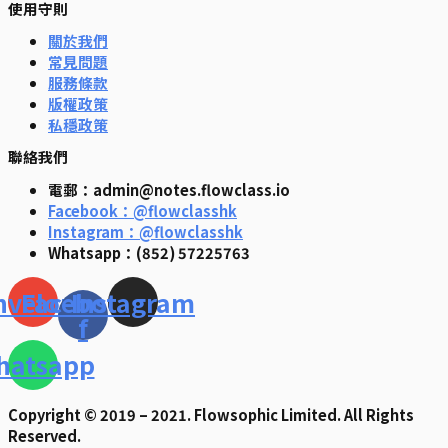
使用守則
關於我們
常見問題
服務條款
版權政策
私穩政策
聯絡我們
電郵：admin@notes.flowclass.io
Facebook：@flowclasshk
Instagram：@flowclasshk
Whatsapp：(852) 57225763
nvelope
Facebook-
Instagram
f
hatsapp
Copyright © 2019 – 2021. Flowsophic Limited. All Rights
Reserved.