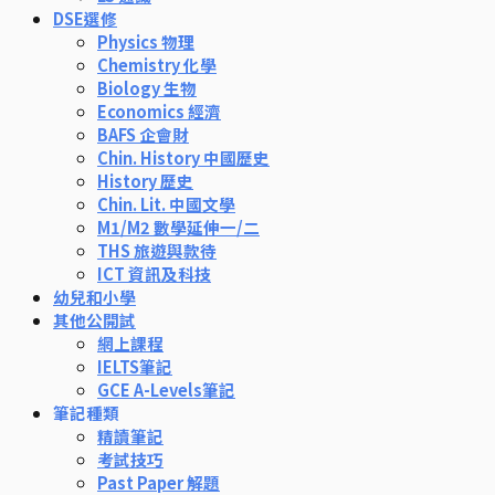
DSE選修
Physics 物理
Chemistry 化學
Biology 生物
Economics 經濟
BAFS 企會財
Chin. History 中國歷史
History 歷史
Chin. Lit. 中國文學
M1/M2 數學延伸一/二
THS 旅遊與款待
ICT 資訊及科技
幼兒和小學
其他公開試
網上課程
IELTS筆記
GCE A-Levels筆記
筆記種類
精讀筆記
考試技巧
Past Paper 解題