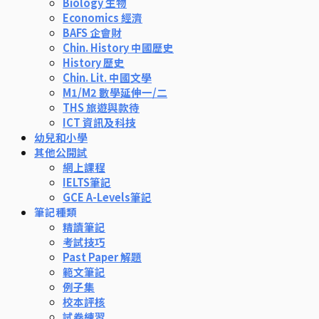
Biology 生物
Economics 經濟
BAFS 企會財
Chin. History 中國歷史
History 歷史
Chin. Lit. 中國文學
M1/M2 數學延伸一/二
THS 旅遊與款待
ICT 資訊及科技
幼兒和小學
其他公開試
網上課程
IELTS筆記
GCE A-Levels筆記
筆記種類
精讀筆記
考試技巧
Past Paper 解題
範文筆記
例子集
校本評核
試卷練習