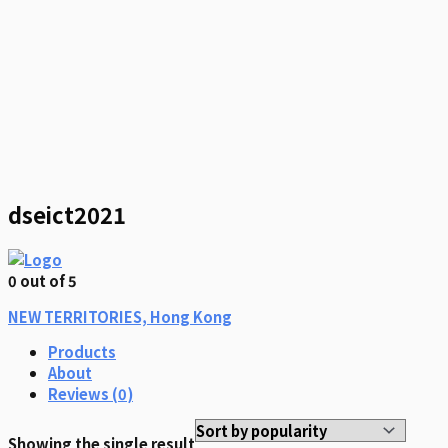
dseict2021
0
out of 5
NEW TERRITORIES, Hong Kong
Products
About
Reviews (
0
)
Showing the single result