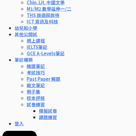
Chin. Lit. 中國文學
M1/M2 數學延伸一/二
THS 旅遊與款待
ICT 資訊及科技
幼兒和小學
其他公開試
網上課程
IELTS筆記
GCE A-Levels筆記
筆記種類
精讀筆記
考試技巧
Past Paper 解題
範文筆記
例子集
校本評核
試卷練習
模擬試卷
課題練習
登入